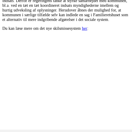
indsats. Derfor er regeringens tanke at styrke samarbejdet med kommunen,
bl.a. ved en tæt en tæt koordineret indsats myndighederne imellem og
hurtig udveksling af oplysninger. Herudover åbnes der mulighed for, at
kommunen i særlige tilfælde selv kan indlede en sag i Familieretshuset som
et alternativ til mere indgribende afgørelser i det sociale system.
Du kan læse mere om det nye skilsmissesystem
her
: