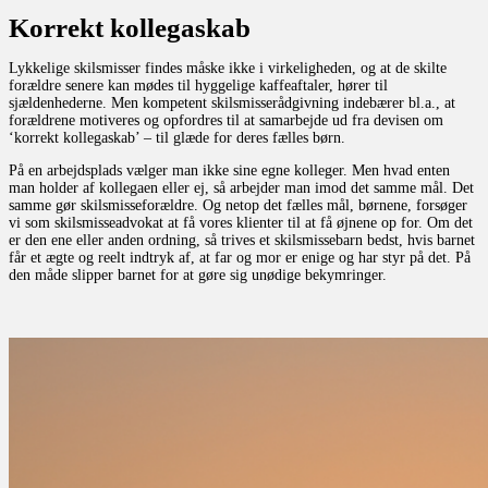
Korrekt kollegaskab
Lykkelige skilsmisser findes måske ikke i virkeligheden, og at de skilte
forældre senere kan mødes til hyggelige kaffeaftaler, hører til
sjældenhederne. Men kompetent skilsmisserådgivning indebærer bl.a., at
forældrene motiveres og opfordres til at samarbejde ud fra devisen om
‘korrekt kollegaskab’ – til glæde for deres fælles børn.
På en arbejdsplads vælger man ikke sine egne kolleger. Men hvad enten
man holder af kollegaen eller ej, så arbejder man imod det samme mål. Det
samme gør skilsmisseforældre. Og netop det fælles mål, børnene, forsøger
vi som skilsmisseadvokat at få vores klienter til at få øjnene op for. Om det
er den ene eller anden ordning, så trives et skilsmissebarn bedst, hvis barnet
får et ægte og reelt indtryk af, at far og mor er enige og har styr på det. På
den måde slipper barnet for at gøre sig unødige bekymringer.