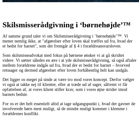
Skilsmisserådgivning i ‘børnehøjde’™
Af samme grund taler vi om Skilsmisserådgivning i ‘børnehøjde’™. Vi
mener nemlig ikke, at “afgørelser efter loven skal træffes ud fra, hvad der
er bedst for barnet“, som det fremgår af § 4 i forældreansvarsloven.
Som skilsmisseadvokat med fokus på børnene ønsker vi at gå skridtet
videre. Vi sætter således en ære i at yde skilsmisserådgivning, så også aftaler
mellem forældrene indgås ud fra, hvad der er bedst for barnet – hvorved
retssager og dermed afgørelser efter loven forhåbentlig helt kan undgås.
Det ligger os meget på sinde at være tro mod vores koncept. Derfor vælger
vi også at takke nej til klienter, eller at træde ud af sager, såfremt vi får
opfattelsen af, at vores klient stiller krav, som i vores øjne strider imod
barnets bedste.
For os er det helt essentielt altid at tage udgangspunkt i, hvad der gavner de
involverede børn mest muligt, så de mindst muligt kommer i klemme i
forældrenes konflikt.