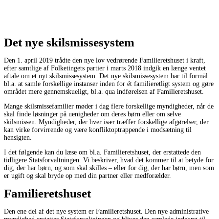
Det nye skilsmissesystem
Den 1. april 2019 trådte den nye lov vedrørende Familieretshuset i kraft,
efter samtlige af Folketingets partier i marts 2018 indgik en længe ventet
aftale om et nyt skilsmissesystem. Det nye skilsmissesystem har til formål
bl.a. at samle forskellige instanser inden for ét familieretligt system og gøre
området mere gennemskueligt, bl.a. qua indførelsen af Familieretshuset.
Mange skilsmissefamilier møder i dag flere forskellige myndigheder, når de
skal finde løsninger på uenigheder om deres børn eller om selve
skilsmissen. Myndigheder, der hver især træffer forskellige afgørelser, der
kan virke forvirrende og være konfliktoptrappende i modsætning til
hensigten.
I det følgende kan du læse om bl.a. Familieretshuset, der erstattede den
tidligere Statsforvaltningen. Vi beskriver, hvad det kommer til at betyde for
dig, der har børn, og som skal skilles – eller for dig, der har børn, men som
er ugift og skal bryde op med din partner eller medforælder.
Familieretshuset
Den ene del af det nye system er Familieretshuset. Den nye administrative