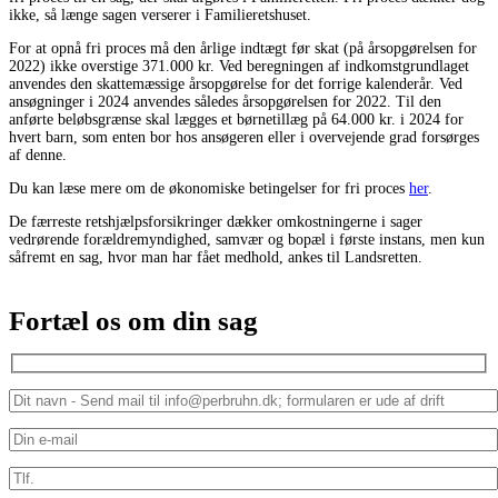
ikke, så længe sagen verserer i Familieretshuset.
For at opnå fri proces må den årlige indtægt før skat (på årsopgørelsen for
2022) ikke overstige 371.000 kr. Ved beregningen af indkomstgrundlaget
anvendes den skattemæssige årsopgørelse for det forrige kalenderår. Ved
ansøgninger i 2024 anvendes således årsopgørelsen for 2022. Til den
anførte beløbsgrænse skal lægges et børnetillæg på 64.000 kr. i 2024 for
hvert barn, som enten bor hos ansøgeren eller i overvejende grad forsørges
af denne.
Du kan læse mere om de økonomiske betingelser for fri proces
her
.
De færreste retshjælpsforsikringer dækker omkostningerne i sager
vedrørende forældremyndighed, samvær og bopæl i første instans, men kun
såfremt en sag, hvor man har fået medhold, ankes til Landsretten.
Fortæl os om din sag