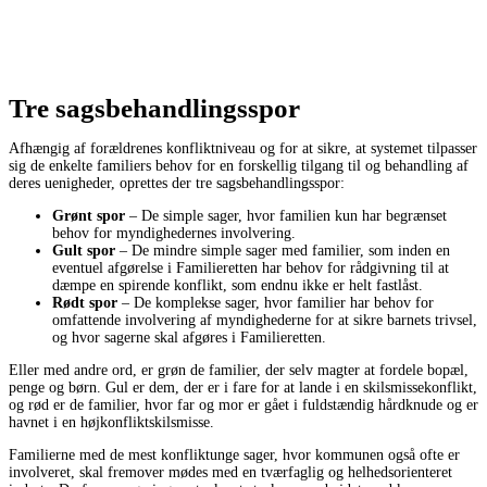
Tre sagsbehandlingsspor
Afhængig af forældrenes konfliktniveau og for at sikre, at systemet tilpasser
sig de enkelte familiers behov for en forskellig tilgang til og behandling af
deres uenigheder, oprettes der tre sagsbehandlingsspor:
Grønt spor
– De simple sager, hvor familien kun har begrænset
behov for myndighedernes involvering.
Gult spor
– De mindre simple sager med familier, som inden en
eventuel afgørelse i Familieretten har behov for rådgivning til at
dæmpe en spirende konflikt, som endnu ikke er helt fastlåst.
Rødt spor
– De komplekse sager, hvor familier har behov for
omfattende involvering af myndighederne for at sikre barnets trivsel,
og hvor sagerne skal afgøres i Familieretten.
Eller med andre ord, er grøn de familier, der selv magter at fordele bopæl,
penge og børn. Gul er dem, der er i fare for at lande i en skilsmissekonflikt,
og rød er de familier, hvor far og mor er gået i fuldstændig hårdknude og er
havnet i en højkonfliktskilsmisse.
Familierne med de mest konfliktunge sager, hvor kommunen også ofte er
involveret, skal fremover mødes med en tværfaglig og helhedsorienteret