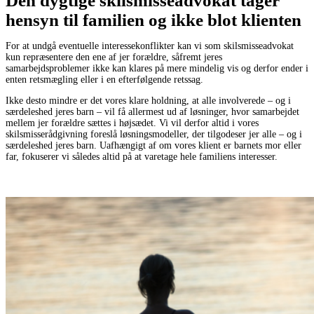
Den dygtige skilsmisseadvokat tager
hensyn til familien og ikke blot klienten
For at undgå eventuelle interessekonflikter kan vi som skilsmisseadvokat
kun repræsentere den ene af jer forældre, såfremt jeres
samarbejdsproblemer ikke kan klares på mere mindelig vis og derfor ender i
enten retsmægling eller i en efterfølgende retssag.
Ikke desto mindre er det vores klare holdning, at alle involverede – og i
særdeleshed jeres barn – vil få allermest ud af løsninger, hvor samarbejdet
mellem jer forældre sættes i højsædet. Vi vil derfor altid i vores
skilsmisserådgivning foreslå løsningsmodeller, der tilgodeser jer alle – og i
særdeleshed jeres barn. Uafhængigt af om vores klient er barnets mor eller
far, fokuserer vi således altid på at varetage hele familiens interesser.