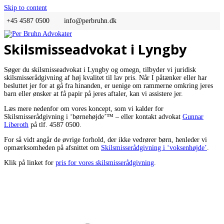
Skip to content
+45 4587 0500
info@perbruhn.dk
Skilsmisseadvokat i Lyngby
Søger du skilsmisseadvokat i Lyngby og omegn, tilbyder vi juridisk
skilsmisserådgivning af høj kvalitet til lav pris. Når I påtænker eller har
besluttet jer for at gå fra hinanden, er uenige om rammerne omkring jeres
barn eller ønsker at få papir på jeres aftaler, kan vi assistere jer.
Læs mere nedenfor om vores koncept, som vi kalder for
Skilsmisserådgivning i ‘børnehøjde’™ – eller kontakt advokat
Gunnar
Liberoth
på tlf. 4587 0500.
For så vidt angår de øvrige forhold, der ikke vedrører børn, henleder vi
opmærksomheden på afsnittet om
Skilsmisserådgivning i ‘voksenhøjde’
.
Klik på linket for
pris for vores skilsmisserådgivning
.