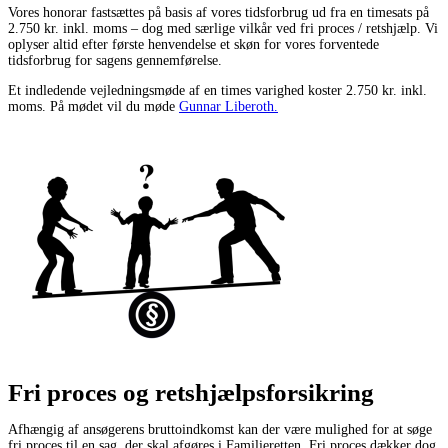
Vores honorar fastsættes på basis af vores tidsforbrug ud fra en timesats på
2.750 kr. inkl. moms – dog med særlige vilkår ved fri proces / retshjælp. Vi
oplyser altid efter første henvendelse et skøn for vores forventede
tidsforbrug for sagens gennemførelse.
Et indledende vejledningsmøde af en times varighed koster 2.750 kr. inkl.
moms. På mødet vil du møde
Gunnar Liberoth.
Fri proces og retshjælpsforsikring
Afhængig af ansøgerens bruttoindkomst kan der være mulighed for at søge
fri proces til en sag, der skal afgøres i Familieretten. Fri proces dækker dog