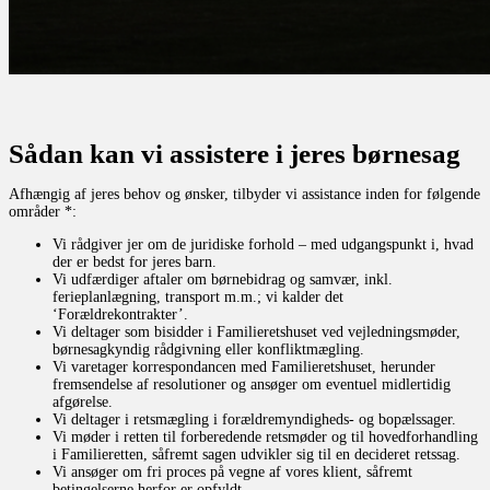
Sådan kan vi assistere i jeres børnesag
Afhængig af jeres behov og ønsker, tilbyder vi assistance inden for følgende
områder *:
Vi rådgiver jer om de juridiske forhold – med udgangspunkt i, hvad
der er bedst for jeres barn.
Vi udfærdiger aftaler om børnebidrag og samvær, inkl.
ferieplanlægning, transport m.m.; vi kalder det
‘Forældrekontrakter’.
Vi deltager som bisidder i Familieretshuset ved vejledningsmøder,
børnesagkyndig rådgivning eller konfliktmægling.
Vi varetager korrespondancen med Familieretshuset, herunder
fremsendelse af resolutioner og ansøger om eventuel midlertidig
afgørelse.
Vi deltager i retsmægling i forældremyndigheds- og bopælssager.
Vi møder i retten til forberedende retsmøder og til hovedforhandling
i Familieretten, såfremt sagen udvikler sig til en decideret retssag.
Vi ansøger om fri proces på vegne af vores klient, såfremt
betingelserne herfor er opfyldt.