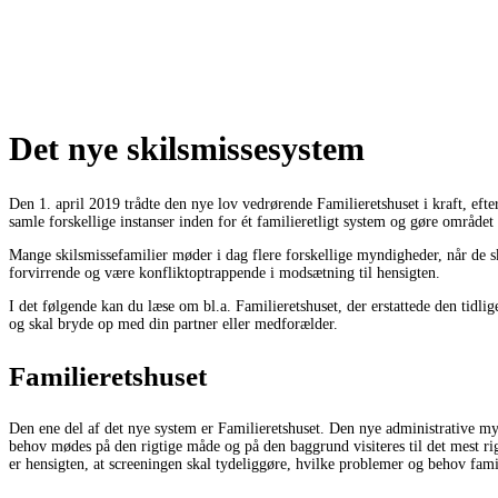
Det nye skilsmissesystem
Den 1. april 2019 trådte den nye lov vedrørende Familieretshuset i kraft, efte
samle forskellige instanser inden for ét familieretligt system og gøre området
Mange skilsmissefamilier møder i dag flere forskellige myndigheder, når de sk
forvirrende og være konfliktoptrappende i modsætning til hensigten.
I det følgende kan du læse om bl.a. Familieretshuset, der erstattede den tidlig
og skal bryde op med din partner eller medforælder.
Familieretshuset
Den ene del af det nye system er Familieretshuset. Den nye administrative mynd
behov mødes på den rigtige måde og på den baggrund visiteres til det mest ri
er hensigten, at screeningen skal tydeliggøre, hvilke problemer og behov fami