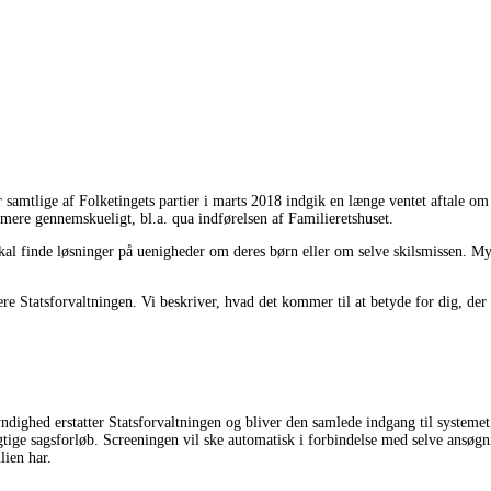
r samtlige af Folketingets partier i marts 2018 indgik en længe ventet aftale om 
 mere gennemskueligt, bl.a. qua indførelsen af Familieretshuset.
al finde løsninger på uenigheder om deres børn eller om selve skilsmissen. Mynd
ere Statsforvaltningen. Vi beskriver, hvad det kommer til at betyde for dig, der
ighed erstatter Statsforvaltningen og bliver den samlede indgang til systemet. De
gtige sagsforløb. Screeningen vil ske automatisk i forbindelse med selve ansø
lien har.