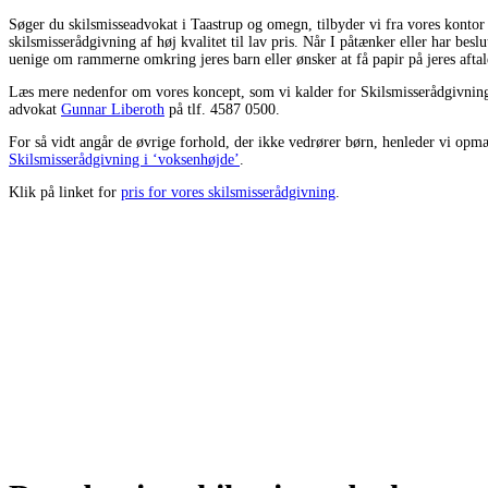
Søger du skilsmisseadvokat i Taastrup og omegn, tilbyder vi fra vores kontor
skilsmisserådgivning af høj kvalitet til lav pris. Når I påtænker eller har beslut
uenige om rammerne omkring jeres barn eller ønsker at få papir på jeres aftaler
Læs mere nedenfor om vores koncept, som vi kalder for Skilsmisserådgivning
advokat
Gunnar Liberoth
på tlf. 4587 0500.
For så vidt angår de øvrige forhold, der ikke vedrører børn, henleder vi op
Skilsmisserådgivning i ‘voksenhøjde’
.
Klik på linket for
pris for vores skilsmisserådgivning
.