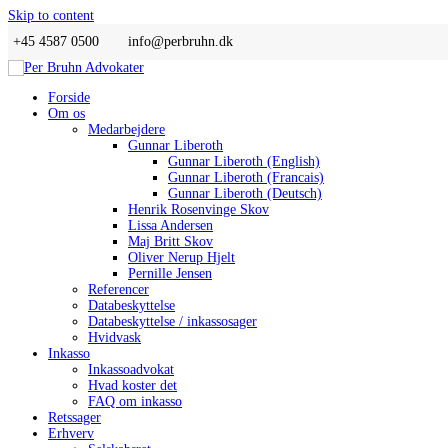
Skip to content
+45 4587 0500
info@perbruhn.dk
Forside
Om os
Medarbejdere
Gunnar Liberoth
Gunnar Liberoth (English)
Gunnar Liberoth (Francais)
Gunnar Liberoth (Deutsch)
Henrik Rosenvinge Skov
Lissa Andersen
Maj Britt Skov
Oliver Nerup Hjelt
Pernille Jensen
Referencer
Databeskyttelse
Databeskyttelse / inkassosager
Hvidvask
Inkasso
Inkassoadvokat
Hvad koster det
FAQ om inkasso
Retssager
Erhverv