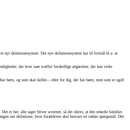
et nyt skilsmissesystem. Det nye skilsmissesystem har til formål bl.a. at
igheder, der hver især træffer forskellige afgørelser, der kan virke
 har børn, og som skal skilles – eller for dig, der har børn, men som er ugift
t er her, alle sager bliver screenet, så det sikres, at den enkelte families
gningen om skilsmisse, hvor forældrene skal besvare en række spørgsmål. Det