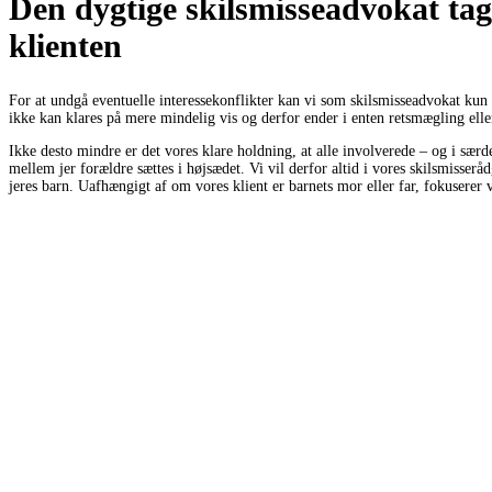
Den dygtige skilsmisseadvokat tage
klienten
For at undgå eventuelle interessekonflikter kan vi som skilsmisseadvokat kun
ikke kan klares på mere mindelig vis og derfor ender i enten retsmægling eller
Ikke desto mindre er det vores klare holdning, at alle involverede – og i særd
mellem jer forældre sættes i højsædet. Vi vil derfor altid i vores skilsmisserå
jeres barn. Uafhængigt af om vores klient er barnets mor eller far, fokuserer vi