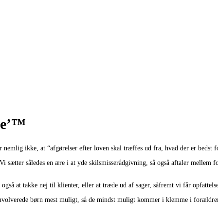
de’™
mlig ikke, at “afgørelser efter loven skal træffes ud fra, hvad der er bedst f
i sætter således en ære i at yde skilsmisserådgivning, så også aftaler mellem f
å at takke nej til klienter, eller at træde ud af sager, såfremt vi får opfattelse
e involverede børn mest muligt, så de mindst muligt kommer i klemme i forældre