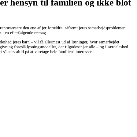
r hensyn til familien og ikke blot
 repræsentere den ene af jer forældre, såfremt jeres samarbejdsproblemer
 i en efterfølgende retssag.
eleshed jeres barn – vil få allermest ud af løsninger, hvor samarbejdet
dgivning foreslå løsningsmodeller, der tilgodeser jer alle – og i særdeleshed
 således altid på at varetage hele familiens interesser.