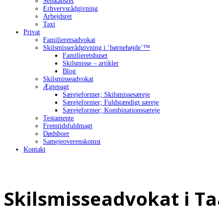
Selskabsret
Erhvervsrådgivning
Arbejdsret
Taxi
Privat
Familieretsadvokat
Skilsmisserådgivning i ‘børnehøjde’™
Familieretshuset
Skilsmisse – artikler
Blog
Skilsmisseadvokat
Ægtepagt
Særejeformer; Skilsmissesæreje
Særejeformer; Fuldstændigt særeje
Særejeformer; Kombinationssæreje
Testamente
Fremtidsfuldmagt
Dødsboer
Samejeoverenskomst
Kontakt
Skilsmisseadvokat i T