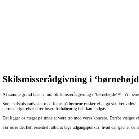
Skilsmisserådgivning i ‘børnehøj
Af samme grund taler vi om Skilsmisserådgivning i ‘børnehøjde’™. Vi mener ne
Som skilsmisseadvokat med fokus på børnene ønsker vi at gå skridtet videre. V
dermed afgørelser efter loven forhåbentlig helt kan undgås.
Det ligger os meget på sinde at være tro mod vores koncept. Derfor vælger vi ogs
For os er det helt essentielt altid at tage udgangspunkt i, hvad der gavner d