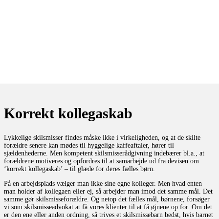
Korrekt kollegaskab
Lykkelige skilsmisser findes måske ikke i virkeligheden, og at de skilte
forældre senere kan mødes til hyggelige kaffeaftaler, hører til
sjældenhederne. Men kompetent skilsmisserådgivning indebærer bl.a., at
forældrene motiveres og opfordres til at samarbejde ud fra devisen om
‘korrekt kollegaskab’ – til glæde for deres fælles børn.
På en arbejdsplads vælger man ikke sine egne kolleger. Men hvad enten
man holder af kollegaen eller ej, så arbejder man imod det samme mål. Det
samme gør skilsmisseforældre. Og netop det fælles mål, børnene, forsøger
vi som skilsmisseadvokat at få vores klienter til at få øjnene op for. Om det
er den ene eller anden ordning, så trives et skilsmissebarn bedst, hvis barnet