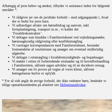
Afhængig af jeres behov og ønsker, tilbyder vi assistance inden for følgende
områder *:
Vi rådgiver jer om de juridiske forhold – med udgangspunkt i, hvad
der er bedst for jeres barn.
Vi udfærdiger aftaler om børnebidrag og samvær, inkl.
ferieplanlægning, transport m.m.; vi kalder det
‘Forældrekontrakter’.
Vi deltager som bisidder i Familieretshuset ved vejledningsmøder,
børnesagkyndig rådgivning eller konfliktmægling.
Vi varetager korrespondancen med Familieretshuset, herunder
fremsendelse af resolutioner og ansøger om eventuel midlertidig
afgørelse.
Vi deltager i retsmægling i forældremyndigheds- og bopælssager.
Vi møder i retten til forberedende retsmøder og til hovedforhandling
i Familieretten, såfremt sagen udvikler sig til en decideret retssag.
Vi ansøger om fri proces på vegne af vores klient, såfremt
betingelserne herfor er opfyldt.
* For så vidt angår de øvrige forhold, der ikke vedrører børn, henleder vi
tillige opmærksomheden på afsnittet om
Skilsmisseadvokat
.