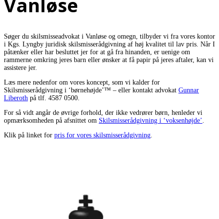
Vanløse
Søger du skilsmisseadvokat i Vanløse og omegn, tilbyder vi fra vores kontor
i Kgs. Lyngby juridisk skilsmisserådgivning af høj kvalitet til lav pris. Når I
påtænker eller har besluttet jer for at gå fra hinanden, er uenige om
rammerne omkring jeres barn eller ønsker at få papir på jeres aftaler, kan vi
assistere jer.
Læs mere nedenfor om vores koncept, som vi kalder for
Skilsmisserådgivning i ‘børnehøjde’™ – eller kontakt advokat
Gunnar
Liberoth
på tlf. 4587 0500.
For så vidt angår de øvrige forhold, der ikke vedrører børn, henleder vi
opmærksomheden på afsnittet om
Skilsmisserådgivning i ‘voksenhøjde’
.
Klik på linket for
pris for vores skilsmisserådgivning
.