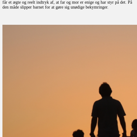
får et ægte og reelt indtryk af, at far og mor er enige og har styr på det. På
den måde slipper barnet for at gøre sig unødige bekymringer.