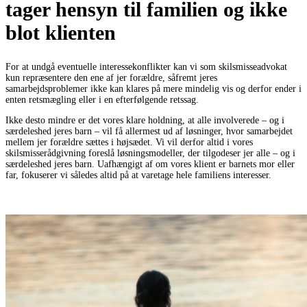
tager hensyn til familien og ikke
blot klienten
For at undgå eventuelle interessekonflikter kan vi som skilsmisseadvokat
kun repræsentere den ene af jer forældre, såfremt jeres
samarbejdsproblemer ikke kan klares på mere mindelig vis og derfor ender i
enten retsmægling eller i en efterfølgende retssag.
Ikke desto mindre er det vores klare holdning, at alle involverede – og i
særdeleshed jeres barn – vil få allermest ud af løsninger, hvor samarbejdet
mellem jer forældre sættes i højsædet. Vi vil derfor altid i vores
skilsmisserådgivning foreslå løsningsmodeller, der tilgodeser jer alle – og i
særdeleshed jeres barn. Uafhængigt af om vores klient er barnets mor eller
far, fokuserer vi således altid på at varetage hele familiens interesser.