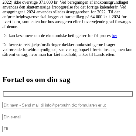
2022) ikke overstige 371.000 kr. Ved beregningen af indkomstgrundlaget
anvendes den skattemæssige årsopgørelse for det forrige kalenderår. Ved
ansøgninger i 2024 anvendes således årsopgørelsen for 2022. Til den
anførte beløbsgrænse skal lægges et børnetillæg på 64.000 kr. i 2024 for
hvert barn, som enten bor hos ansøgeren eller i overvejende grad forsørges
af denne.
Du kan læse mere om de økonomiske betingelser for fri proces
her
.
De færreste retshjælpsforsikringer dækker omkostningerne i sager
vedrørende forældremyndighed, samvær og bopæl i første instans, men kun
såfremt en sag, hvor man har fået medhold, ankes til Landsretten.
Fortæl os om din sag