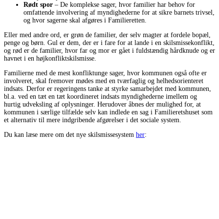
Rødt spor
– De komplekse sager, hvor familier har behov for
omfattende involvering af myndighederne for at sikre barnets trivsel,
og hvor sagerne skal afgøres i Familieretten.
Eller med andre ord, er grøn de familier, der selv magter at fordele bopæl,
penge og børn. Gul er dem, der er i fare for at lande i en skilsmissekonflikt,
og rød er de familier, hvor far og mor er gået i fuldstændig hårdknude og er
havnet i en højkonfliktskilsmisse.
Familierne med de mest konfliktunge sager, hvor kommunen også ofte er
involveret, skal fremover mødes med en tværfaglig og helhedsorienteret
indsats. Derfor er regeringens tanke at styrke samarbejdet med kommunen,
bl.a. ved en tæt en tæt koordineret indsats myndighederne imellem og
hurtig udveksling af oplysninger. Herudover åbnes der mulighed for, at
kommunen i særlige tilfælde selv kan indlede en sag i Familieretshuset som
et alternativ til mere indgribende afgørelser i det sociale system.
Du kan læse mere om det nye skilsmissesystem
her
: