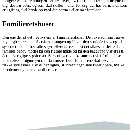
tidligere Statsforvaltningen. Vi beskriver, hvad det kommer til at betyde for
dig, der har børn, og som skal skilles – eller for dig, der har børn, men som
er ugift og skal bryde op med din partner eller medforælder.
Familieretshuset
Den ene del af det nye system er Familieretshuset. Den nye administrative
myndighed erstatter Statsforvaltningen og bliver den samlede indgang til
systemet. Det er her, alle sager bliver screenet, så det sikres, at den enkelte
families behov mødes på den rigtige måde og på den baggrund visiteres til
det mest rigtige sagsforløb. Screeningen vil ske automatisk i forbindelse
med selve ansøgningen om skilsmisse, hvor forældrene skal besvare en
række spørgsmål. Det er hensigten, at screeningen skal tydeliggøre, hvilke
problemer og behov familien har.