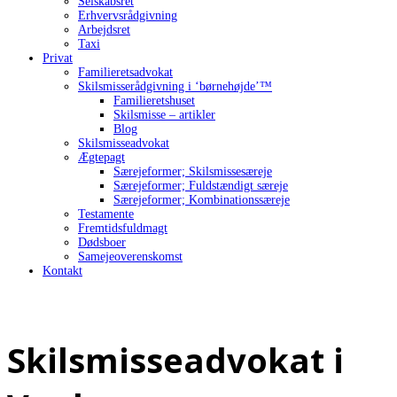
Selskabsret
Erhvervsrådgivning
Arbejdsret
Taxi
Privat
Familieretsadvokat
Skilsmisserådgivning i ‘børnehøjde’™
Familieretshuset
Skilsmisse – artikler
Blog
Skilsmisseadvokat
Ægtepagt
Særejeformer; Skilsmissesæreje
Særejeformer; Fuldstændigt særeje
Særejeformer; Kombinationssæreje
Testamente
Fremtidsfuldmagt
Dødsboer
Samejeoverenskomst
Kontakt
Skilsmisseadvokat i