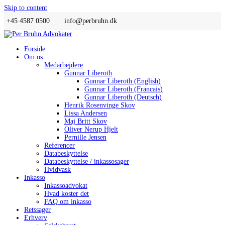
Skip to content
+45 4587 0500
info@perbruhn.dk
Forside
Om os
Medarbejdere
Gunnar Liberoth
Gunnar Liberoth (English)
Gunnar Liberoth (Francais)
Gunnar Liberoth (Deutsch)
Henrik Rosenvinge Skov
Lissa Andersen
Maj Britt Skov
Oliver Nerup Hjelt
Pernille Jensen
Referencer
Databeskyttelse
Databeskyttelse / inkassosager
Hvidvask
Inkasso
Inkassoadvokat
Hvad koster det
FAQ om inkasso
Retssager
Erhverv