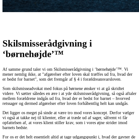
Skilsmisserådgivning i
‘børnehøjde’™
Af samme grund taler vi om Skilsmisserådgivning i ‘børnehøjde’™. Vi
mener nemlig ikke, at “afgørelser efter loven skal træffes ud fra, hvad der
er bedst for barnet“, som det fremgår af § 4 i forældreansvarsloven.
Som skilsmisseadvokat med fokus på børnene ønsker vi at gå skridtet
videre. Vi sætter således en ære i at yde skilsmisserådgivning, så også aftaler
mellem forældrene indgås ud fra, hvad der er bedst for barnet – hvorved
retssager og dermed afgørelser efter loven forhåbentlig helt kan undgås.
Det ligger os meget på sinde at være tro mod vores koncept. Derfor vælger
vi også at takke nej til klienter, eller at træde ud af sager, såfremt vi får
opfattelsen af, at vores klient stiller krav, som i vores øjne strider imod
barnets bedste.
For os er det helt essentielt altid at tage udgangspunkt i, hvad der gavner de