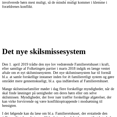
involverede børn mest muligt, så de mindst muligt kommer i klemme i
forældrenes konflikt.
Det nye skilsmissesystem
Den 1. april 2019 trådte den nye lov vedrørende Familieretshuset i kraft,
efter samtlige af Folketingets partier i marts 2018 indgik en længe ventet
aftale om et nyt skilsmissesystem. Det nye skilsmissesystem har til formål
bl.a. at samle forskellige instanser inden for ét familieretligt system og gøre
området mere gennemskueligt, bl.a. qua indførelsen af Familieretshuset.
Mange skilsmissefamilier møder i dag flere forskellige myndigheder, når de
skal finde løsninger på uenigheder om deres børn eller om selve
skilsmissen. Myndigheder, der hver især træffer forskellige afgørelser, der
kan virke forvirrende og være konfliktoptrappende i modsætning til
hensigten.
I det følgende kan du læse om bl.a. Familieretshuset, der erstattede den