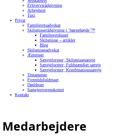
Selskabsret
Erhvervsrådgivning
Arbejdsret
Taxi
Privat
Familieretsadvokat
Skilsmisserådgivning i ‘børnehøjde’™
Familieretshuset
Skilsmisse – artikler
Blog
Skilsmisseadvokat
Ægtepagt
Særejeformer; Skilsmissesæreje
Særejeformer; Fuldstændigt særeje
Særejeformer; Kombinationssæreje
Testamente
Fremtidsfuldmagt
Dødsboer
Samejeoverenskomst
Kontakt
Medarbejdere