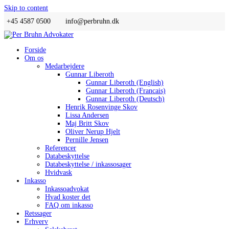
Skip to content
+45 4587 0500
info@perbruhn.dk
Forside
Om os
Medarbejdere
Gunnar Liberoth
Gunnar Liberoth (English)
Gunnar Liberoth (Francais)
Gunnar Liberoth (Deutsch)
Henrik Rosenvinge Skov
Lissa Andersen
Maj Britt Skov
Oliver Nerup Hjelt
Pernille Jensen
Referencer
Databeskyttelse
Databeskyttelse / inkassosager
Hvidvask
Inkasso
Inkassoadvokat
Hvad koster det
FAQ om inkasso
Retssager
Erhverv