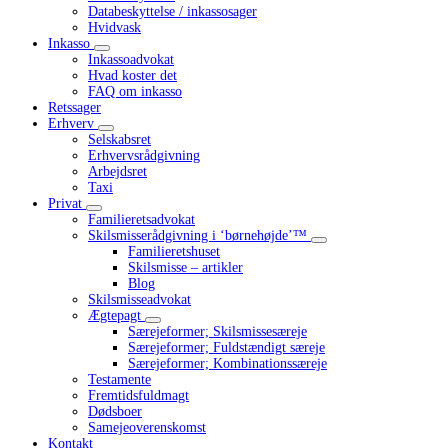
Databeskyttelse / inkassosager
Hvidvask
Inkasso
Inkassoadvokat
Hvad koster det
FAQ om inkasso
Retssager
Erhverv
Selskabsret
Erhvervsrådgivning
Arbejdsret
Taxi
Privat
Familieretsadvokat
Skilsmisserådgivning i ‘børnehøjde’™
Familieretshuset
Skilsmisse – artikler
Blog
Skilsmisseadvokat
Ægtepagt
Særejeformer; Skilsmissesæreje
Særejeformer; Fuldstændigt særeje
Særejeformer; Kombinationssæreje
Testamente
Fremtidsfuldmagt
Dødsboer
Samejeoverenskomst
Kontakt