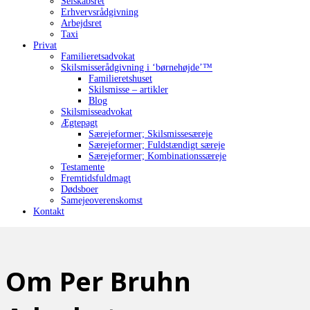
Selskabsret
Erhvervsrådgivning
Arbejdsret
Taxi
Privat
Familieretsadvokat
Skilsmisserådgivning i ‘børnehøjde’™
Familieretshuset
Skilsmisse – artikler
Blog
Skilsmisseadvokat
Ægtepagt
Særejeformer; Skilsmissesæreje
Særejeformer; Fuldstændigt særeje
Særejeformer; Kombinationssæreje
Testamente
Fremtidsfuldmagt
Dødsboer
Samejeoverenskomst
Kontakt
Om Per Bruhn