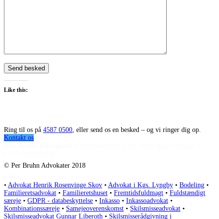
Like this:
Ring til os på
4587 0500
, eller send os en besked – og vi ringer dig op.
Kontakt os
Per Bruhn Advokater
•
Birkholmsvej 2 A
•
2800 Kgs. Lyngby
•
CVR: 26958539
© Per Bruhn Advokater 2018
Links
•
Advokat Henrik Rosenvinge Skov
•
Advokat i Kgs. Lyngby
•
Bodeling
•
Familieretsadvokat
•
Familieretshuset
•
Fremtidsfuldmagt
•
Fuldstændigt
særeje
•
GDPR - databeskyttelse
•
Inkasso
•
Inkassoadvokat
•
Kombinationssæreje
•
Samejeoverenskomst
•
Skilsmisseadvokat
•
Skilsmisseadvokat Gunnar Liberoth
•
Skilsmisserådgivning i