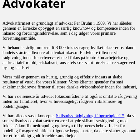
Advokater
Advokatfirmaet er grundlagt af advokat Per Bruhn i 1969. Vi har således
gennem en årrække opbygget en særlig knowhow og kompetence inden for
inkasso og fordringsinddrivelse, som i dag udgør vores primære
forretningsområde.
Vi behandler årligt omtrent 6-8.000 inkassosager, hvilket placerer os blandt
landets største udbydere af advokatinkasso. Endvidere tilbyder vi
rådgivning inden for erhvervsret med fokus på kontraktudarbejdelse og
andre aftaleforhold, selskabsret, ansættelsesret samt førelse af retssager ved
by- og landsret.
Vores mål er gennem en hurtig, grundig og effektiv indsats at skabe
resultater af værdi for vores klienter. Vores klienter spænder fra små
enkeltmandsdrevne firmaer til store danske virksomheder inden for industri,
Vi har i de seneste år udvidet fokusområderne til også at omfatte rådgivning
inden for familieret, hvor vi hovedsageligt rådgiver i skilsmisse- og
bodelingssager.
Vi har således søsat konceptet
Skilsmisserådgivning i ‘børnehøjde’™
, da vi
som skilsmisseadvokat sætter en ære i at yde skilsmisserådgivning med
fokus på konfliktnedtrapning og hensyn til børnenes behov. Inden for
bodeling forsøger vi altid at tilgodese begge parter, da dette skaber grobund
for et fremtidigt godt forældresamarbejde.