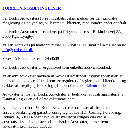
FORRETNINGSBETINGELSER
Per Bruhn Advokaters forretningsbetingelser gælder for den juridiske
rådgivning og de ydelser, vi leverer til klienten, med mindre andet er aftalt.
Per Bruhn Advokater er etableret på følgende adresse: Birkholmsvej 2A,
2800 Kgs. Lyngby.
Vi kan kontaktes på telefonnummer +45 4587 0500 samt på e-mailadressen
info@perbruhn.dk
Vores CVR-nummer er: 26958539.
Per Bruhn Advokater er organiseret som enkeltmandsvirksomhed.
Vi er som advokater medlem af Advokatsamfundet, hvilket indebærer, at
indestående på vores klientkonto er reguleret af reglerne om klientkonti og
dækket af lovpligtig forsikring, jf. nedenfor under
klientmidler
.
Advokaterne hos Per Bruhn Advokater er beskikket af Justitsministeriet i
Danmark og er en del af Advokatsamfundet.
Alle advokater hos Per Bruhn Advokater er omfattet af firmaets
ansvarsforsikring og garantiordning tegnet hos HDI-Gerling Forsikring,
Indiakaj 6, 2100 København Ø. Ansvarsforsikringen dækker al
advokatvirksomhed udøvet af Per Bruhn Advokater, uanset hvor
advokatvirksomheden udøves.