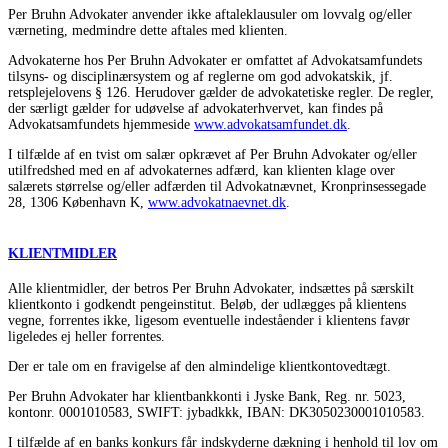
Per Bruhn Advokater anvender ikke aftaleklausuler om lovvalg og/eller
værneting, medmindre dette aftales med klienten.
Advokaterne hos Per Bruhn Advokater er omfattet af Advokatsamfundets
tilsyns- og disciplinærsystem og af reglerne om god advokatskik, jf.
retsplejelovens § 126. Herudover gælder de advokatetiske regler. De regler,
der særligt gælder for udøvelse af advokaterhvervet, kan findes på
Advokatsamfundets hjemmeside
www.advokatsamfundet.dk
.
I tilfælde af en tvist om salær opkrævet af Per Bruhn Advokater og/eller
utilfredshed med en af advokaternes adfærd, kan klienten klage over
salærets størrelse og/eller adfærden til Advokatnævnet, Kronprinsessegade
28, 1306 København K,
www.advokatnaevnet.dk
.
KLIENTMIDLER
Alle klientmidler, der betros Per Bruhn Advokater, indsættes på særskilt
klientkonto i godkendt pengeinstitut. Beløb, der udlægges på klientens
vegne, forrentes ikke, ligesom eventuelle indeståender i klientens favør
ligeledes ej heller forrentes.
Der er tale om en fravigelse af den almindelige klientkontovedtægt.
Per Bruhn Advokater har klientbankkonti i Jyske Bank, Reg. nr. 5023,
kontonr. 0001010583, SWIFT: jybadkkk, IBAN: DK3050230001010583.
I tilfælde af en banks konkurs får indskyderne dækning i henhold til lov om