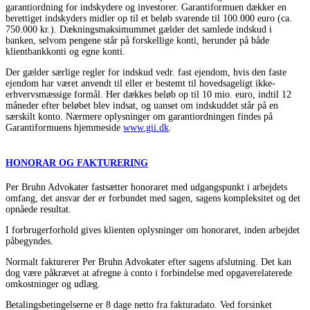
garantiordning for indskydere og investorer. Garantiformuen dækker en
berettiget indskyders midler op til et beløb svarende til 100.000 euro (ca.
750.000 kr.). Dækningsmaksimummet gælder det samlede indskud i
banken, selvom pengene står på forskellige konti, herunder på både
klientbankkonti og egne konti.
Der gælder særlige regler for indskud vedr. fast ejendom, hvis den faste
ejendom har været anvendt til eller er bestemt til hovedsageligt ikke-
erhvervsmæssige formål. Her dækkes beløb op til 10 mio. euro, indtil 12
måneder efter beløbet blev indsat, og uanset om indskuddet står på en
særskilt konto. Nærmere oplysninger om garantiordningen findes på
Garantiformuens hjemmeside
www.gii.dk
.
HONORAR OG FAKTURERING
Per Bruhn Advokater fastsætter honoraret med udgangspunkt i arbejdets
omfang, det ansvar der er forbundet med sagen, sagens kompleksitet og det
opnåede resultat.
I forbrugerforhold gives klienten oplysninger om honoraret, inden arbejdet
påbegyndes.
Normalt fakturerer Per Bruhn Advokater efter sagens afslutning. Det kan
dog være påkrævet at afregne à conto i forbindelse med opgaverelaterede
omkostninger og udlæg.
Betalingsbetingelserne er 8 dage netto fra fakturadato. Ved forsinket