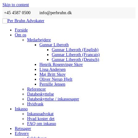
Skip to content
+45 4587 0500
info@perbruhn.dk
Forside
Om os
Medarbejdere
Gunnar Liberoth
Gunnar Liberoth (English)
Gunnar Liberoth (Francais)
Gunnar Liberoth (Deutsch)
Henrik Rosenvinge Skov
Lissa Andersen
Maj Britt Skov
Oliver Nerup Hjelt
Pernille Jensen
Referencer
Databeskyttelse
Databeskyttelse / inkassosager
Hvidvask
Inkasso
Inkassoadvokat
Hvad koster det
FAQ om inkasso
Retssager
Erhverv