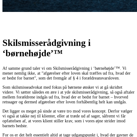
Skilsmisserådgivning i
‘børnehøjde’™
Af samme grund taler vi om Skilsmisserådgivning i ‘børnehøjde’™. Vi
mener nemlig ikke, at “afgørelser efter loven skal træffes ud fra, hvad der
er bedst for barnet“, som det fremgår af § 4 i forældreansvarsloven.
Som skilsmisseadvokat med fokus på børnene ønsker vi at gå skridtet
videre. Vi sætter således en ære i at yde skilsmisserådgivning, så også aftaler
mellem forældrene indgås ud fra, hvad der er bedst for barnet – hvorved
retssager og dermed afgørelser efter loven forhåbentlig helt kan undgås.
Det ligger os meget på sinde at være tro mod vores koncept. Derfor vælger
vi også at takke nej til klienter, eller at træde ud af sager, såfremt vi får
opfattelsen af, at vores klient stiller krav, som i vores øjne strider imod
barnets bedste.
For os er det helt essentielt altid at tage udgangspunkt i, hvad der gavner de