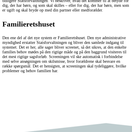
tidligere Statsforvaltningen. Vi beskriver, hvad det kommer til at betyde for
dig, der har børn, og som skal skilles – eller for dig, der har børn, men som
er ugift og skal bryde op med din partner eller medforælder.
Familieretshuset
Den ene del af det nye system er Familieretshuset. Den nye administrative
myndighed erstatter Statsforvaltningen og bliver den samlede indgang til
systemet. Det er her, alle sager bliver screenet, så det sikres, at den enkelte
families behov mødes på den rigtige måde og på den baggrund visiteres til
det mest rigtige sagsforløb. Screeningen vil ske automatisk i forbindelse
med selve ansøgningen om skilsmisse, hvor forældrene skal besvare en
række spørgsmål. Det er hensigten, at screeningen skal tydeliggøre, hvilke
problemer og behov familien har.