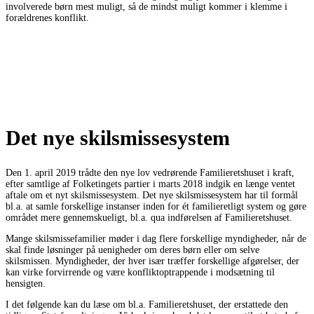
involverede børn mest muligt, så de mindst muligt kommer i klemme i
forældrenes konflikt.
Det nye skilsmissesystem
Den 1. april 2019 trådte den nye lov vedrørende Familieretshuset i kraft,
efter samtlige af Folketingets partier i marts 2018 indgik en længe ventet
aftale om et nyt skilsmissesystem. Det nye skilsmissesystem har til formål
bl.a. at samle forskellige instanser inden for ét familieretligt system og gøre
området mere gennemskueligt, bl.a. qua indførelsen af Familieretshuset.
Mange skilsmissefamilier møder i dag flere forskellige myndigheder, når de
skal finde løsninger på uenigheder om deres børn eller om selve
skilsmissen. Myndigheder, der hver især træffer forskellige afgørelser, der
kan virke forvirrende og være konfliktoptrappende i modsætning til
hensigten.
I det følgende kan du læse om bl.a. Familieretshuset, der erstattede den