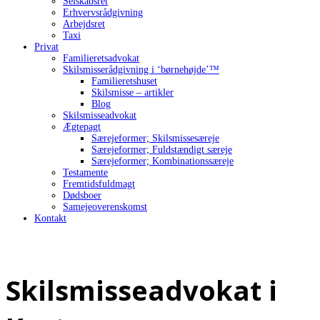
Selskabsret
Erhvervsrådgivning
Arbejdsret
Taxi
Privat
Familieretsadvokat
Skilsmisserådgivning i ‘børnehøjde’™
Familieretshuset
Skilsmisse – artikler
Blog
Skilsmisseadvokat
Ægtepagt
Særejeformer; Skilsmissesæreje
Særejeformer; Fuldstændigt særeje
Særejeformer; Kombinationssæreje
Testamente
Fremtidsfuldmagt
Dødsboer
Samejeoverenskomst
Kontakt
Skilsmisseadvokat i