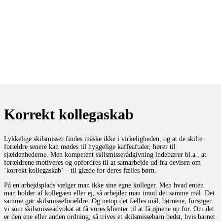
Korrekt kollegaskab
Lykkelige skilsmisser findes måske ikke i virkeligheden, og at de skilte
forældre senere kan mødes til hyggelige kaffeaftaler, hører til
sjældenhederne. Men kompetent skilsmisserådgivning indebærer bl.a., at
forældrene motiveres og opfordres til at samarbejde ud fra devisen om
‘korrekt kollegaskab’ – til glæde for deres fælles børn.
På en arbejdsplads vælger man ikke sine egne kolleger. Men hvad enten
man holder af kollegaen eller ej, så arbejder man imod det samme mål. Det
samme gør skilsmisseforældre. Og netop det fælles mål, børnene, forsøger
vi som skilsmisseadvokat at få vores klienter til at få øjnene op for. Om det
er den ene eller anden ordning, så trives et skilsmissebarn bedst, hvis barnet