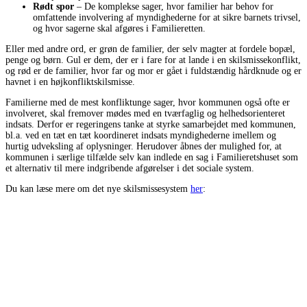
Rødt spor
– De komplekse sager, hvor familier har behov for
omfattende involvering af myndighederne for at sikre barnets trivsel,
og hvor sagerne skal afgøres i Familieretten.
Eller med andre ord, er grøn de familier, der selv magter at fordele bopæl,
penge og børn. Gul er dem, der er i fare for at lande i en skilsmissekonflikt,
og rød er de familier, hvor far og mor er gået i fuldstændig hårdknude og er
havnet i en højkonfliktskilsmisse.
Familierne med de mest konfliktunge sager, hvor kommunen også ofte er
involveret, skal fremover mødes med en tværfaglig og helhedsorienteret
indsats. Derfor er regeringens tanke at styrke samarbejdet med kommunen,
bl.a. ved en tæt en tæt koordineret indsats myndighederne imellem og
hurtig udveksling af oplysninger. Herudover åbnes der mulighed for, at
kommunen i særlige tilfælde selv kan indlede en sag i Familieretshuset som
et alternativ til mere indgribende afgørelser i det sociale system.
Du kan læse mere om det nye skilsmissesystem
her
: