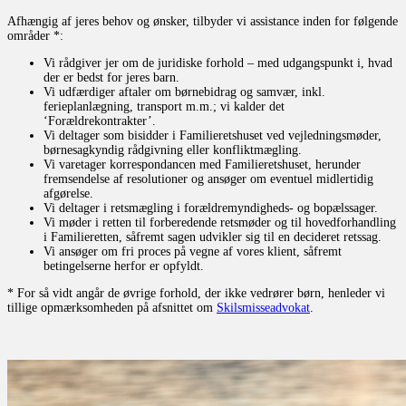
Afhængig af jeres behov og ønsker, tilbyder vi assistance inden for følgende
områder *:
Vi rådgiver jer om de juridiske forhold – med udgangspunkt i, hvad
der er bedst for jeres barn.
Vi udfærdiger aftaler om børnebidrag og samvær, inkl.
ferieplanlægning, transport m.m.; vi kalder det
‘Forældrekontrakter’.
Vi deltager som bisidder i Familieretshuset ved vejledningsmøder,
børnesagkyndig rådgivning eller konfliktmægling.
Vi varetager korrespondancen med Familieretshuset, herunder
fremsendelse af resolutioner og ansøger om eventuel midlertidig
afgørelse.
Vi deltager i retsmægling i forældremyndigheds- og bopælssager.
Vi møder i retten til forberedende retsmøder og til hovedforhandling
i Familieretten, såfremt sagen udvikler sig til en decideret retssag.
Vi ansøger om fri proces på vegne af vores klient, såfremt
betingelserne herfor er opfyldt.
* For så vidt angår de øvrige forhold, der ikke vedrører børn, henleder vi
tillige opmærksomheden på afsnittet om
Skilsmisseadvokat
.