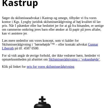
Kastrup
Søger du skilsmisseadvokat i Kastrup og omegn, tilbyder vi fra vores
kontor i Kgs. Lyngby juridisk skilsmisserådgivning af høj kvalitet til lav
pris. Når I påtænker eller har besluttet jer for at gå fra hinanden, er uenige
om rammerne omkring jeres barn eller ønsker at få papir på jeres aftaler,
kan vi assistere jer.
Læs mere nedenfor om vores koncept, som vi kalder for
Skilsmisserådgivning i ‘børnehøjde’™ – eller kontakt advokat
Gunnar
Liberoth
på tlf. 4587 0500.
For så vidt angår de øvrige forhold, der ikke vedrører børn, henleder vi
opmærksomheden på afsnittet om
Skilsmisserådgivning i ‘voksenhøjde’
.
Klik på linket for
pris for vores skilsmisserådgivning
.