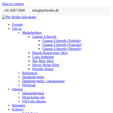
Skip to content
+45 4587 0500
info@perbruhn.dk
Forside
Om os
Medarbejdere
Gunnar Liberoth
Gunnar Liberoth (English)
Gunnar Liberoth (Francais)
Gunnar Liberoth (Deutsch)
Henrik Rosenvinge Skov
Lissa Andersen
Maj Britt Skov
Oliver Nerup Hjelt
Pernille Jensen
Referencer
Databeskyttelse
Databeskyttelse / inkassosager
Hvidvask
Inkasso
Inkassoadvokat
Hvad koster det
FAQ om inkasso
Retssager
Erhverv