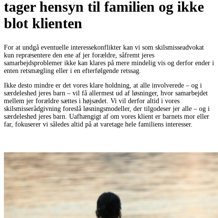
tager hensyn til familien og ikke
blot klienten
For at undgå eventuelle interessekonflikter kan vi som skilsmisseadvokat
kun repræsentere den ene af jer forældre, såfremt jeres
samarbejdsproblemer ikke kan klares på mere mindelig vis og derfor ender i
enten retsmægling eller i en efterfølgende retssag.
Ikke desto mindre er det vores klare holdning, at alle involverede – og i
særdeleshed jeres barn – vil få allermest ud af løsninger, hvor samarbejdet
mellem jer forældre sættes i højsædet. Vi vil derfor altid i vores
skilsmisserådgivning foreslå løsningsmodeller, der tilgodeser jer alle – og i
særdeleshed jeres barn. Uafhængigt af om vores klient er barnets mor eller
far, fokuserer vi således altid på at varetage hele familiens interesser.