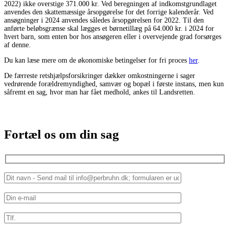
2022) ikke overstige 371.000 kr. Ved beregningen af indkomstgrundlaget
anvendes den skattemæssige årsopgørelse for det forrige kalenderår. Ved
ansøgninger i 2024 anvendes således årsopgørelsen for 2022. Til den
anførte beløbsgrænse skal lægges et børnetillæg på 64.000 kr. i 2024 for
hvert barn, som enten bor hos ansøgeren eller i overvejende grad forsørges
af denne.
Du kan læse mere om de økonomiske betingelser for fri proces
her
.
De færreste retshjælpsforsikringer dækker omkostningerne i sager
vedrørende forældremyndighed, samvær og bopæl i første instans, men kun
såfremt en sag, hvor man har fået medhold, ankes til Landsretten.
Fortæl os om din sag