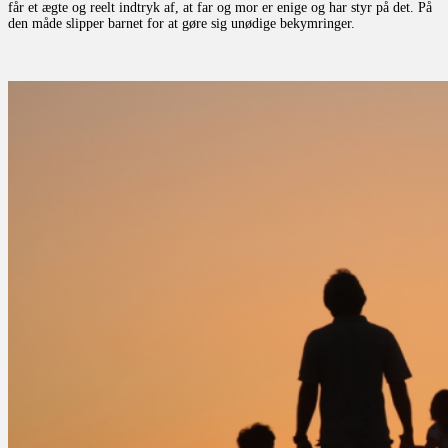
får et ægte og reelt indtryk af, at far og mor er enige og har styr på det. På
den måde slipper barnet for at gøre sig unødige bekymringer.