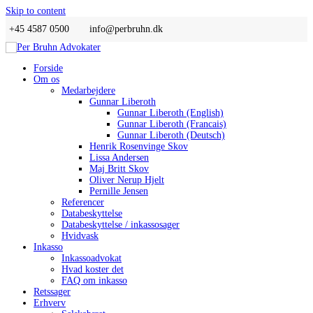
Skip to content
+45 4587 0500
info@perbruhn.dk
Forside
Om os
Medarbejdere
Gunnar Liberoth
Gunnar Liberoth (English)
Gunnar Liberoth (Francais)
Gunnar Liberoth (Deutsch)
Henrik Rosenvinge Skov
Lissa Andersen
Maj Britt Skov
Oliver Nerup Hjelt
Pernille Jensen
Referencer
Databeskyttelse
Databeskyttelse / inkassosager
Hvidvask
Inkasso
Inkassoadvokat
Hvad koster det
FAQ om inkasso
Retssager
Erhverv