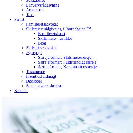
Selskabsret
Erhvervsrådgivning
Arbejdsret
Taxi
Privat
Familieretsadvokat
Skilsmisserådgivning i ‘børnehøjde’™
Familieretshuset
Skilsmisse – artikler
Blog
Skilsmisseadvokat
Ægtepagt
Særejeformer; Skilsmissesæreje
Særejeformer; Fuldstændigt særeje
Særejeformer; Kombinationssæreje
Testamente
Fremtidsfuldmagt
Dødsboer
Samejeoverenskomst
Kontakt