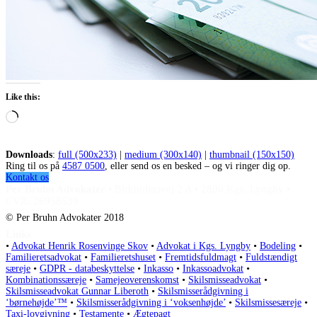
Like this:
Loading…
Downloads
:
full (500x233)
|
medium (300x140)
|
thumbnail (150x150)
Ring til os på
4587 0500
, eller send os en besked – og vi ringer dig op.
Kontakt os
Per Bruhn Advokater
•
Birkholmsvej 2 A
•
2800 Kgs. Lyngby
•
CVR: 26958539
© Per Bruhn Advokater 2018
Links
•
Advokat Henrik Rosenvinge Skov
•
Advokat i Kgs. Lyngby
•
Bodeling
•
Familieretsadvokat
•
Familieretshuset
•
Fremtidsfuldmagt
•
Fuldstændigt
særeje
•
GDPR - databeskyttelse
•
Inkasso
•
Inkassoadvokat
•
Kombinationssæreje
•
Samejeoverenskomst
•
Skilsmisseadvokat
•
Skilsmisseadvokat Gunnar Liberoth
•
Skilsmisserådgivning i
‘børnehøjde’™
•
Skilsmisserådgivning i ‘voksenhøjde’
•
Skilsmissesæreje
•
Taxi-lovgivning
•
Testamente
•
Ægtepagt