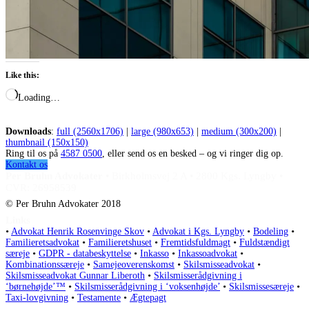
Like this:
Loading…
Downloads
:
full (2560x1706)
|
large (980x653)
|
medium (300x200)
|
thumbnail (150x150)
Ring til os på
4587 0500
, eller send os en besked – og vi ringer dig op.
Kontakt os
Per Bruhn Advokater
•
Birkholmsvej 2 A
•
2800 Kgs. Lyngby
•
CVR: 26958539
© Per Bruhn Advokater 2018
Links
•
Advokat Henrik Rosenvinge Skov
•
Advokat i Kgs. Lyngby
•
Bodeling
•
Familieretsadvokat
•
Familieretshuset
•
Fremtidsfuldmagt
•
Fuldstændigt
særeje
•
GDPR - databeskyttelse
•
Inkasso
•
Inkassoadvokat
•
Kombinationssæreje
•
Samejeoverenskomst
•
Skilsmisseadvokat
•
Skilsmisseadvokat Gunnar Liberoth
•
Skilsmisserådgivning i
‘børnehøjde’™
•
Skilsmisserådgivning i ‘voksenhøjde’
•
Skilsmissesæreje
•
Taxi-lovgivning
•
Testamente
•
Ægtepagt