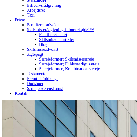
Selskabsret
Erhvervsrådgivning
Arbejdsret
Taxi
Privat
Familieretsadvokat
Skilsmisserådgivning i ‘børnehøjde’™
Familieretshuset
Skilsmisse – artikler
Blog
Skilsmisseadvokat
Ægtepagt
Særejeformer; Skilsmissesæreje
Særejeformer; Fuldstændigt særeje
Særejeformer; Kombinationssæreje
Testamente
Fremtidsfuldmagt
Dødsboer
Samejeoverenskomst
Kontakt