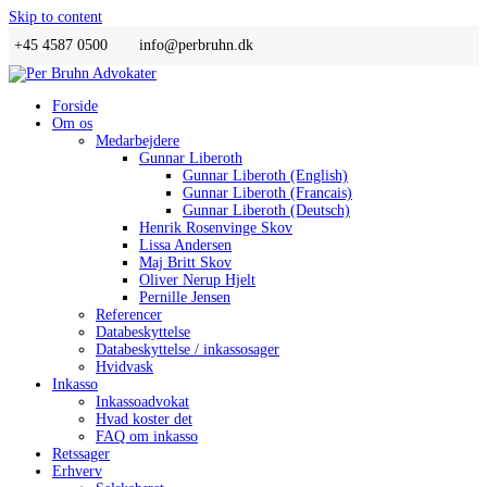
Skip to content
+45 4587 0500
info@perbruhn.dk
Forside
Om os
Medarbejdere
Gunnar Liberoth
Gunnar Liberoth (English)
Gunnar Liberoth (Francais)
Gunnar Liberoth (Deutsch)
Henrik Rosenvinge Skov
Lissa Andersen
Maj Britt Skov
Oliver Nerup Hjelt
Pernille Jensen
Referencer
Databeskyttelse
Databeskyttelse / inkassosager
Hvidvask
Inkasso
Inkassoadvokat
Hvad koster det
FAQ om inkasso
Retssager
Erhverv