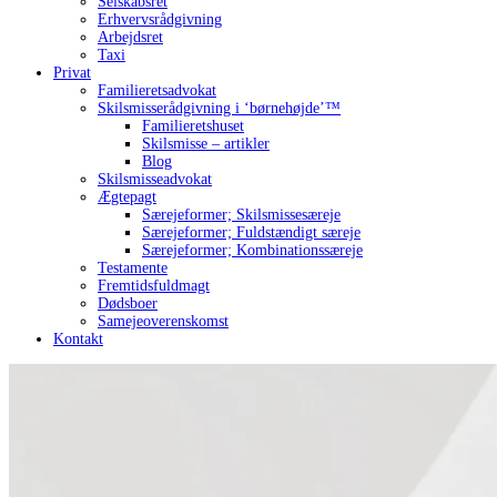
Selskabsret
Erhvervsrådgivning
Arbejdsret
Taxi
Privat
Familieretsadvokat
Skilsmisserådgivning i ‘børnehøjde’™
Familieretshuset
Skilsmisse – artikler
Blog
Skilsmisseadvokat
Ægtepagt
Særejeformer; Skilsmissesæreje
Særejeformer; Fuldstændigt særeje
Særejeformer; Kombinationssæreje
Testamente
Fremtidsfuldmagt
Dødsboer
Samejeoverenskomst
Kontakt