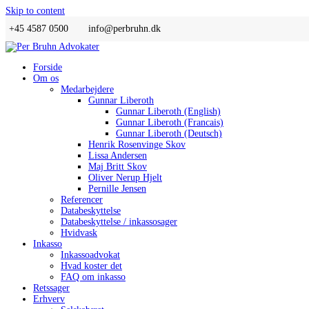
Skip to content
+45 4587 0500
info@perbruhn.dk
Forside
Om os
Medarbejdere
Gunnar Liberoth
Gunnar Liberoth (English)
Gunnar Liberoth (Francais)
Gunnar Liberoth (Deutsch)
Henrik Rosenvinge Skov
Lissa Andersen
Maj Britt Skov
Oliver Nerup Hjelt
Pernille Jensen
Referencer
Databeskyttelse
Databeskyttelse / inkassosager
Hvidvask
Inkasso
Inkassoadvokat
Hvad koster det
FAQ om inkasso
Retssager
Erhverv