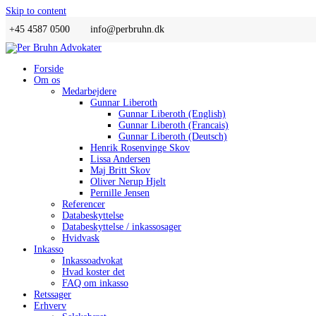
Skip to content
+45 4587 0500
info@perbruhn.dk
Forside
Om os
Medarbejdere
Gunnar Liberoth
Gunnar Liberoth (English)
Gunnar Liberoth (Francais)
Gunnar Liberoth (Deutsch)
Henrik Rosenvinge Skov
Lissa Andersen
Maj Britt Skov
Oliver Nerup Hjelt
Pernille Jensen
Referencer
Databeskyttelse
Databeskyttelse / inkassosager
Hvidvask
Inkasso
Inkassoadvokat
Hvad koster det
FAQ om inkasso
Retssager
Erhverv