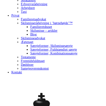
Selskabsret
Erhvervsrådgivning
Arbejdsret
Taxi
Privat
Familieretsadvokat
Skilsmisserådgivning i ‘børnehøjde’™
Familieretshuset
Skilsmisse – artikler
Blog
Skilsmisseadvokat
Ægtepagt
Særejeformer; Skilsmissesæreje
Særejeformer; Fuldstændigt særeje
Særejeformer; Kombinationssæreje
Testamente
Fremtidsfuldmagt
Dødsboer
Samejeoverenskomst
Kontakt